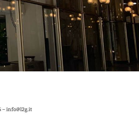
 – info@l2g.it