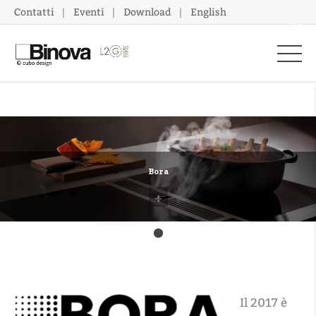
Contatti
Eventi
Download
English
Bora
+
Il 2017 è